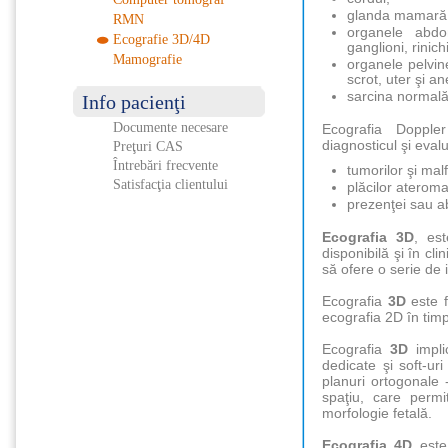
glanda mamară
RMN
organele abdomi
Ecografie 3D/4D
ganglioni, rinic
Mamografie
organele pelvine
scrot, uter şi an
sarcina normală 
Info pacienţi
Documente necesare
Ecografia Dopple
diagnosticul şi eval
Preţuri CAS
Întrebări frecvente
tumorilor şi mal
Satisfacţia clientului
plăcilor aterom
prezenţei sau ab
Ecografia 3D
, est
disponibilă şi în cl
să ofere o serie de i
Ecografia
3D
este f
ecografia 2D în timp
Ecografia
3D
impli
dedicate şi soft-ur
planuri ortogonale -
spaţiu, care permi
morfologie fetală.
Ecografia 4D
este 