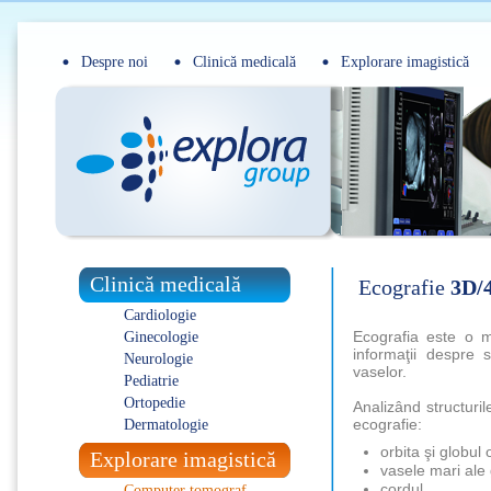
Despre noi
Clinică medicală
Explorare imagistică
Clinică medicală
Ecografie
3D/
Cardiologie
Ecografia este o m
Ginecologie
informaţii despre s
Neurologie
vaselor.
Pediatrie
Ortopedie
Analizând structuril
ecografie:
Dermatologie
orbita şi globul 
Explorare imagistică
vasele mari ale 
cordul,
Computer tomograf