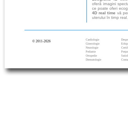
oferă imagini spect
ce poate oferi ecogr
4D real time
vă perm
uterului în timp real.
Cardiologie
Despr
© 2011-2026
Ginecologie
Echip
Neurologie
Certif
Pediatrie
Preţu
Ortopedie
Satisf
Dermatologie
Conta