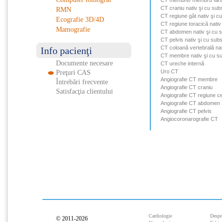
CT membre/ membru fără 
CT craniu nativ şi cu sub
RMN
CT regiune gât nativ şi c
Ecografie 3D/4D
CT regiune toracică nativ
Mamografie
CT abdomen nativ şi cu s
CT pelvis nativ şi cu sub
CT coloană vertebrală na
Info pacienţi
CT membre nativ şi cu su
Documente necesare
CT ureche internă
Uro CT
Preţuri CAS
Angiografie CT membre
Întrebări frecvente
Angiografie CT craniu
Satisfacţia clientului
Angiografie CT regiune ce
Angiografie CT abdomen
Angiografie CT pelvis
Angiocoronarografie CT
Cardiologie
Despr
© 2011-2026