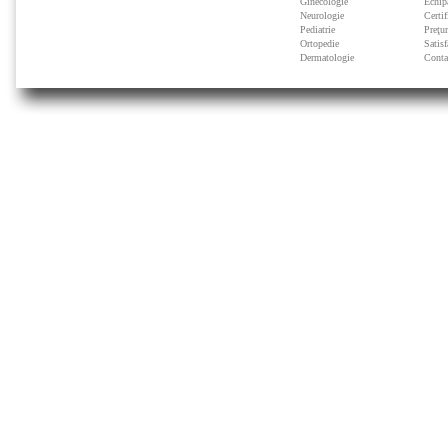
Ginecologie
Echip
Neurologie
Certif
Pediatrie
Preţu
Ortopedie
Satisf
Dermatologie
Conta