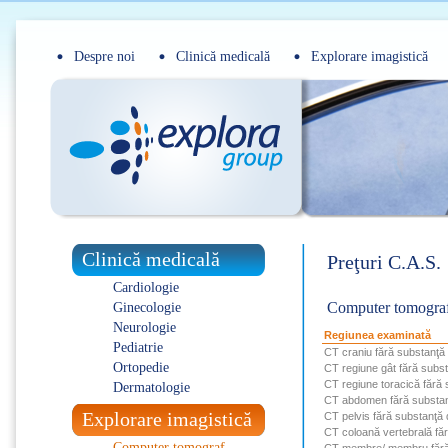
Despre noi
Clinică medicală
Explorare imagistică
Clinică medicală
Preţuri C.A.S.
Cardiologie
Computer tomograf 
Ginecologie
Neurologie
Regiunea examinată
Pediatrie
CT craniu fără substanţă
Ortopedie
CT regiune gât fără subst
CT regiune toracică fără 
Dermatologie
CT abdomen fără substan
Explorare imagistică
CT pelvis fără substanţă 
CT coloană vertebrală fă
Computer tomograf